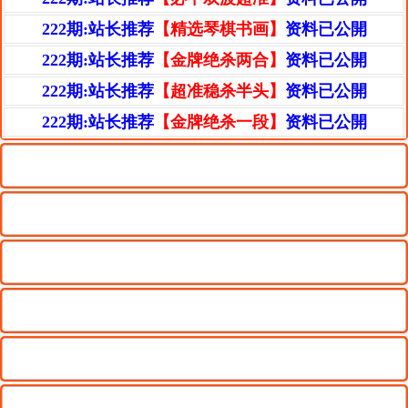
222期:站长推荐
【精选琴棋书画】
资料已公開
222期:站长推荐
【金牌绝杀两合】
资料已公開
222期:站长推荐
【超准稳杀半头】
资料已公開
222期:站长推荐
【金牌绝杀一段】
资料已公開