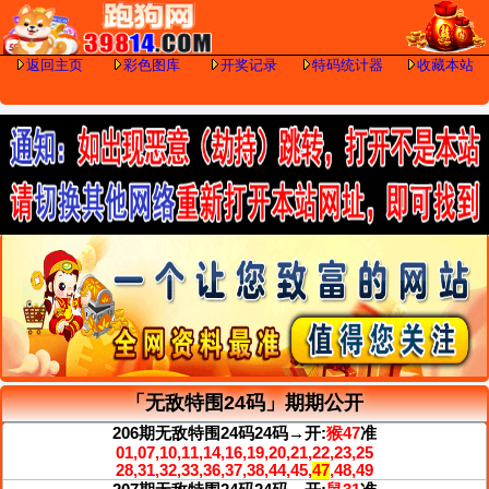
返回主页
彩色图库
开奖记录
特码统计器
收藏本站
「无敌特围24码」期期公开
206期无敌特围24码24码→开:
猴47
准
01,07,10,11,14,16,19,20,21,22,23,25
28,31,32,33,36,37,38,44,45,
47
,48,49